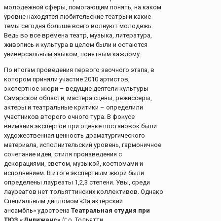
молодежной сферы, помогающим понять, на каком
уровне находятся любительские театры и какие
темы сегодня больше всего волнуют молодежь.
Ведь во все времена театр, музыка, литература,
живопись и культура в целом были и остаются
универсальным языком, понятным каждому.
По итогам проведения первого заочного этапа, в
котором приняли участие 2010 артистов,
экспертное жюри – ведущие деятели культуры
Самарской области, мастера сцены, режиссеры,
актеры и театральные критики – определили
участников второго очного тура. В фокусе
внимания экспертов при оценке постановок были
художественная ценность драматургического
материала, исполнительский уровень, гармоничное
сочетание идеи, стиля произведения с
декорациями, светом, музыкой, костюмами и
исполнением. В итоге экспертным жюри были
определены лауреаты 1,2,3 степени. Увы, среди
лауреатов нет тольяттинских коллективов. Однако
Специальным дипломом «За актерский
ансамбль» удостоена
Театральная студия при
ТЮЗ «Дилижанс»
(г.о. Тольятти,