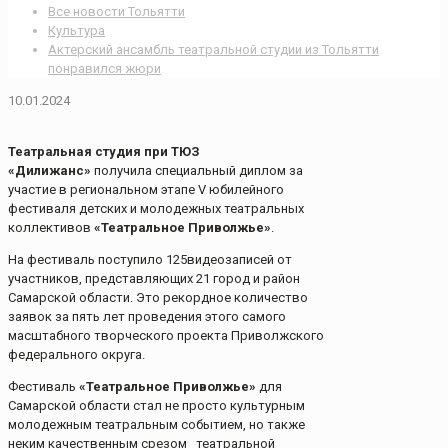
Все новости Тольятти
Культура
Актерский ансамбль театральной студии из Тольятти
понравился жюри
10.01.2024
Театральная студия при ТЮЗ
«Дилижанс»
получила специальный диплом за
участие в региональном этапе V юбилейного
фестиваля детских и молодежных театральных
коллективов
«Театральное Приволжье»
.
На фестиваль поступило 125видеозаписей от
участников, представляющих 21 город и район
Самарской области. Это рекордное количество
заявок за пять лет проведения этого самого
масштабного творческого проекта Приволжского
федерального округа.
Фестиваль
«Театральное Приволжье»
для
Самарской области стал не просто культурным
молодежным театральным событием, но также
неким качественным срезом театральной