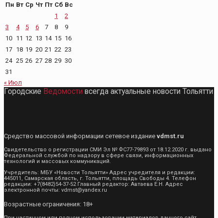
Пн
Вт
Ср
Чт
Пт
Сб
Вс
1
2
3
4
5
6
7
8
9
10
11
12
13
14
15
16
17
18
19
20
21
22
23
24
25
26
27
28
29
30
31
« Июл
Городские
Ведомости
всегда актуальные новости Тольятти
Средство массовой информации сетевое издание
vdmst.ru
Свидетельство о регистрации СМИ Эл № ФС77-79893 от 18.12.2020 г. выдано
Федеральной службой по надзору в сфере связи, информационных
технологий и массовых коммуникаций.
Учредитель: МБУ «Новости Тольятти» Адрес учредителя и редакции:
445011, Самарская область, г. Тольятти, площадь Свободы 4. Телефон
редакции: +7(8482)54-37-52 Главный редактор: Автаева Е.Н. Адрес
электронной почты: vdmst@yandex.ru
Возрастные ограничения: 18+
При частичном или полном использовании материалов данного сайт