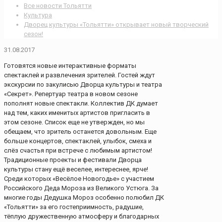
Все новости Тольятти
Культура
Дворец культуры «Тольятти» открывает новый творческий
сезон!
31.08.2017
Готовятся новые интерактивные форматы
спектаклей и развлечения зрителей. Гостей ждут
экскурсии по закулисью Дворца культуры и театра
«Секрет». Репертуар театра в новом сезоне
пополнят новые спектакли. Коллектив ДК думает
над тем, каких именитых артистов пригласить в
этом сезоне. Список еще не утвержден, но мы
обещаем, что зритель останется довольным. Еще
больше концертов, спектаклей, улыбок, смеха и
слёз счастья при встрече с любимым артистом!
Традиционные проекты и фестивали Дворца
культуры стану ещё веселее, интереснее, ярче!
Среди которых «Весёлое Новогодье» с участием
Российского Деда Мороза из Великого Устюга. За
многие годы Дедушка Мороз особенно полюбил ДК
«Тольятти» за его гостеприимность, радушие,
тёплую дружественную атмосферу и благодарных