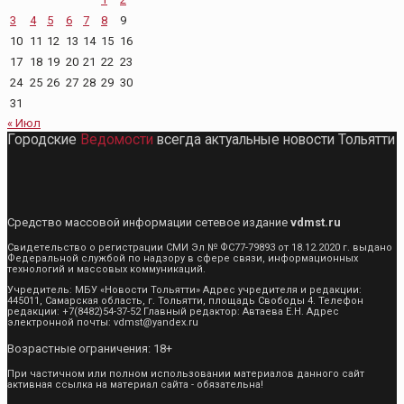
3
4
5
6
7
8
9
10
11
12
13
14
15
16
17
18
19
20
21
22
23
24
25
26
27
28
29
30
31
« Июл
Городские
Ведомости
всегда актуальные новости Тольятти
Средство массовой информации сетевое издание
vdmst.ru
Свидетельство о регистрации СМИ Эл № ФС77-79893 от 18.12.2020 г. выдано
Федеральной службой по надзору в сфере связи, информационных
технологий и массовых коммуникаций.
Учредитель: МБУ «Новости Тольятти» Адрес учредителя и редакции:
445011, Самарская область, г. Тольятти, площадь Свободы 4. Телефон
редакции: +7(8482)54-37-52 Главный редактор: Автаева Е.Н. Адрес
электронной почты: vdmst@yandex.ru
Возрастные ограничения: 18+
При частичном или полном использовании материалов данного сайт
активная ссылка на материал сайта - обязательна!