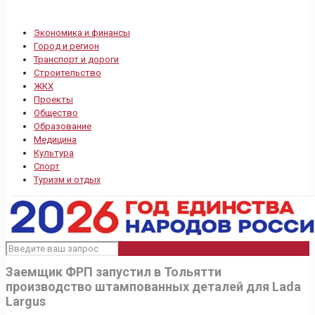
Экономика и финансы
Город и регион
Транспорт и дороги
Строительство
ЖКХ
Проекты
Общество
Образование
Медицина
Культура
Спорт
Туризм и отдых
Заемщик ФРП запустил в Тольятти
производство штампованных деталей для Lada
Largus