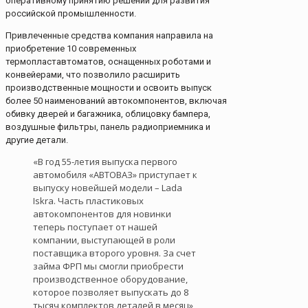
оперативному принятию решений для развития
российской промышленности.
Привлеченные средства компания направила на
приобретение 10 современных
термопластавтоматов, оснащенных роботами и
конвейерами, что позволило расширить
производственные мощности и освоить выпуск
более 50 наименований автокомпонентов, включая
обивку дверей и багажника, облицовку бампера,
воздушные фильтры, панель радиоприемника и
другие детали.
«В год 55-летия выпуска первого
автомобиля «АВТОВАЗ» приступает к
выпуску новейшей модели – Lada
Iskra. Часть пластиковых
автокомпонентов для новинки
теперь поступает от нашей
компании, выступающей в роли
поставщика второго уровня. За счет
займа ФРП мы смогли приобрести
производственное оборудование,
которое позволяет выпускать до 8
тысяч комплектов деталей в месяц»