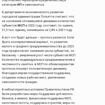
обусловлено переходом юридических лиц в
категории
ИП
и самозанятых.
В департаменте экономического развития
городской администрации Тольятти считают, что
на основании сложившейся динамики количество
субъектов
МСП
в 2022 году, составит, по оценке,
31,5 тыс. единиц, снизившись на 2,8% к 2021 году.
А вот что будет дальше – прогноз разнится. Если
брать консервативный вариант, то развитие
малого и среднего предпринимательства до 2025
года предполагает снижение числа субъектов., по
базовому — умеренный рост числа субъектов МСП.
Количество индивидуальных предпринимателей и
численность занятых в МСП по обоим вариантам
прогноза покажут положительную динамику
благодаря мерам государственной поддержки,
созданию новых рабочих мест, увеличению
самозанятости граждан.
В неблагоприятных условиях Правительством РФ
были разработаны меры поддержки для малого
бизнеса, а именно: финансовая поддержка МСП
,
налоговые льготы
,
поддержка отраслей, меры по