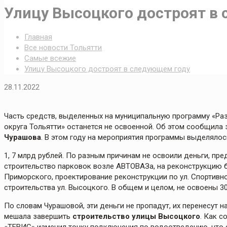
Улицу Высоцкого достроят в
Главная
Все новости Тольятти
Самые всежие
Улицу Высоцкого достроят в следующем году
28.11.2022
Часть средств, выделенных на муниципальную программу «Ра
округа Тольятти» останется не освоенной. Об этом сообщила
Чурашова
. В этом году на мероприятия программы выделялос
1, 7 млрд рублей. По разным причинам не освоили деньги, пр
строительство парковок возле АВТОВАЗа, на реконструкцию 
Приморского, проектирование реконструкции по ул. Спортивно
строительства ул. Высоцкого. В общем и целом, не освоены 30
По словам Чурашовой, эти деньги не пропадут, их перенесут н
мешала завершить
строительство улицы Высоцкого
. Как 