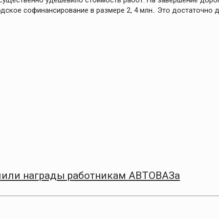
существенно удешевило стоимость работ. На завершение доро
одское софинансирование в размере 2, 4 млн.. Это достаточно 
чили награды работникам АВТОВАЗа