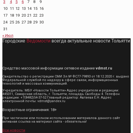
3
4
5
6
7
8
9
10
11
12
13
14
15
16
17
18
19
20
21
22
23
24
25
26
27
28
29
30
31
« Июл
Городские
Ведомости
всегда актуальные новости Тольятти
Средство массовой информации сетевое издание
vdmst.ru
Свидетельство о регистрации СМИ Эл № ФС77-79893 от 18.12.2020 г. выдано
Федеральной службой по надзору в сфере связи, информационных
технологий и массовых коммуникаций.
Учредитель: МБУ «Новости Тольятти» Адрес учредителя и редакции:
445011, Самарская область, г. Тольятти, площадь Свободы 4. Телефон
редакции: +7(8482)54-37-52 Главный редактор: Автаева Е.Н. Адрес
электронной почты: vdmst@yandex.ru
Возрастные ограничения: 18+
При частичном или полном использовании материалов данного сайт
активная ссылка на материал сайта - обязательна!
Все новости