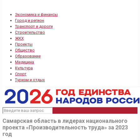
Экономика и финансы
Город и регион
Транспорт и дороги
Строительство
ЖКХ
Проекты
Общество
Образование
Медицина
Культура
Спорт
Туризм и отдых
Самарская область в лидерах национального
проекта «Производительность труда» за 2023
год