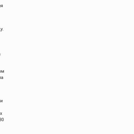
ля
у.
в
ом
ла
ги
х
30