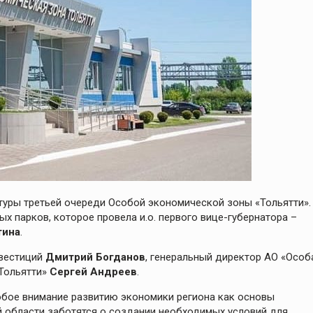
туры третьей очереди Особой экономической зоны «Тольятти».
х парков, которое провела и.о. первого вице-губернатора –
тина
.
нвестиций
Дмитрий Богданов
, генеральный директор АО «Особ
Тольятти»
Сергей Андреев
.
бое внимание развитию экономики региона как основы
й области заботятся о создании необходимых условий для