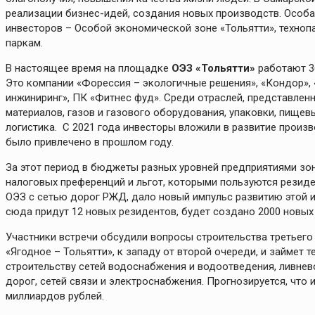
реализации бизнес-идей, создания новых производств. Осо
инвесторов – Особой экономической зоне «Тольятти», техноп
паркам.
В настоящее время на площадке
ОЭЗ «Тольятти»
работают 36
Это компании «Форессия – экологичные решения», «Кондор», 
инжиниринг», ПК «Фитнес фуд». Среди отраслей, представлен
материалов, газов и газового оборудования, упаковки, пищев
логистика. С 2021 года инвесторы вложили в развитие произ
было привлечено в прошлом году.
За этот период в бюджеты разных уровней предприятиями зон
налоговых преференций и льгот, которыми пользуются резид
ОЭЗ с сетью дорог РЖД, дало новый импульс развитию этой и
сюда придут 12 новых резидентов, будет создано 2000 новых
Участники встречи обсудили вопросы строительства третьего
«Ягодное – Тольятти», к западу от второй очереди, и займет
строительству сетей водоснабжения и водоотведения, ливнев
дорог, сетей связи и электроснабжения. Прогнозируется, что 
миллиардов рублей.