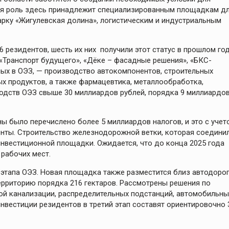
бая роль здесь принадлежит специализированным площадкам д
арку «Жигулевская долина», логистическим и индустриальным
 резидентов, шесть их них получили этот статус в прошлом год
«Транспорт будущего», «Дёке – фасадные решения», «БКС-
ных в ОЭЗ, — производство автокомпонентов, строительных
ых продуктов, а также фармацевтика, металлообработка,
водств ОЭЗ свыше 30 миллиардов рублей, порядка 9 миллиардо
ы было перечислено более 5 миллиардов налогов, и это с учет
енты. Строительство железнодорожной ветки, которая соедини
нвестиционной площадки. Ожидается, что до конца 2025 года
 рабочих мест.
 этапа ОЭЗ. Новая площадка также разместится близ автодоро
 территорию порядка 216 гектаров. Рассмотрены решения по
ой канализации, распределительных подстанций, автомобильны
инвестиции резидентов в третий этап составят ориентировочно 