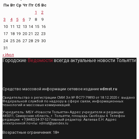
Пн
Вт
Ср
Чт
Пт
Сб
Вс
1
2
3
4
5
6
7
8
9
10
11
12
13
14
15
16
17
18
19
20
21
22
23
24
25
26
27
28
29
30
31
« Июл
Городские
Ведомости
всегда актуальные новости Тольятти
Средство массовой информации сетевое издание
vdmst.ru
Свидетельство о регистрации СМИ Эл № ФС77-79893 от 18.12.2020 г. выдано
Федеральной службой по надзору в сфере связи, информационных
технологий и массовых коммуникаций.
Учредитель: МБУ «Новости Тольятти» Адрес учредителя и редакции:
445011, Самарская область, г. Тольятти, площадь Свободы 4. Телефон
редакции: +7(8482)54-37-52 Главный редактор: Автаева Е.Н. Адрес
электронной почты: vdmst@yandex.ru
Возрастные ограничения: 18+