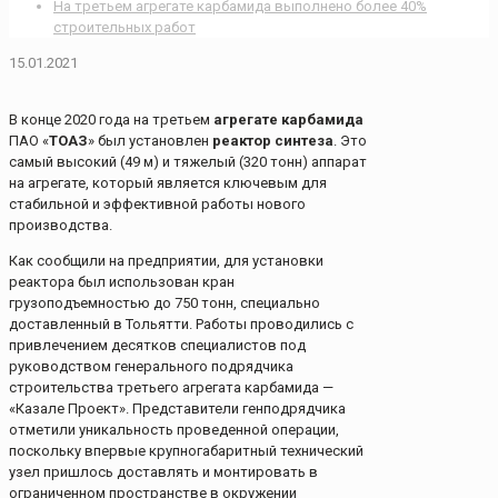
На третьем агрегате карбамида выполнено более 40%
строительных работ
15.01.2021
В конце 2020 года на третьем
агрегате карбамида
ПАО «
ТОАЗ
» был установлен
реактор синтеза
. Это
самый высокий (49 м) и тяжелый (320 тонн) аппарат
на агрегате, который является ключевым для
стабильной и эффективной работы нового
производства.
Как сообщили на предприятии, для установки
реактора был использован кран
грузоподъемностью до 750 тонн, специально
доставленный в Тольятти. Работы проводились с
привлечением десятков специалистов под
руководством генерального подрядчика
строительства третьего агрегата карбамида —
«Казале Проект». Представители генподрядчика
отметили уникальность проведенной операции,
поскольку впервые крупногабаритный технический
узел пришлось доставлять и монтировать в
ограниченном пространстве в окружении