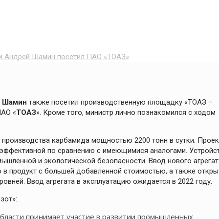
и Андрей Шамин посетил ПАО «ТОАЗ»
 Шамин
также посетил производственную площадку «ТОАЗ –
ПАО «
ТОАЗ
». Кроме того, министр лично познакомился с ходом
та производства карбамида мощностью 2200 тонн в сутки. Проек
и эффективной по сравнению с имеющимися аналогами. Устройс
мышленной и экологической безопасности. Ввод нового агрегат
 в продукт с большей добавленной стоимостью, а также откры
овней. Ввод агрегата в эксплуатацию ожидается в 2022 году.
зот»:
 области принимает участие в развитии промышленных