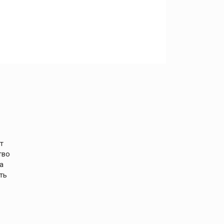
т
тво
а
ть