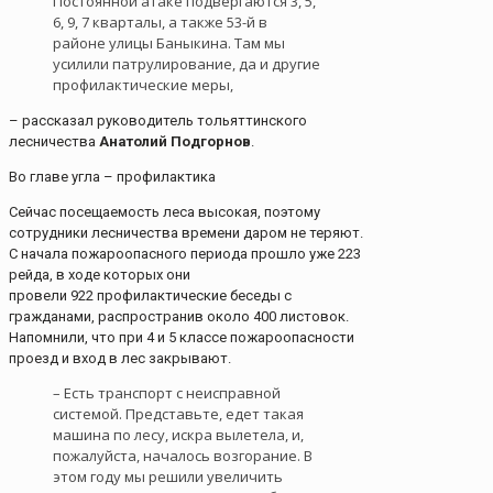
Постоянной атаке подвергаются 3, 5,
6, 9, 7 кварталы, а также 53-й в
районе улицы Баныкина. Там мы
усилили патрулирование, да и другие
профилактические меры,
– рассказал руководитель тольяттинского
лесничества
Анатолий Подгорнов
.
Во главе угла – профилактика
Сейчас посещаемость леса высокая, поэтому
сотрудники лесничества времени даром не теряют.
С начала пожароопасного периода прошло уже 223
рейда, в ходе которых они
провели 922 профилактические беседы с
гражданами, распространив около 400 листовок.
Напомнили, что при 4 и 5 классе пожароопасности
проезд и вход в лес закрывают.
– Есть транспорт с неисправной
системой. Представьте, едет такая
машина по лесу, искра вылетела, и,
пожалуйста, началось возгорание. В
этом году мы решили увеличить