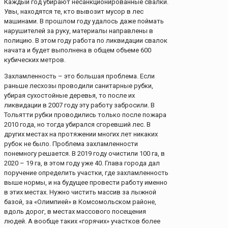
Каждый год убирают несанкционированные свалки.
Увы, находятся те, кто вывозит мусор в лес
машинами. В прошлом году удалось даже поймать
нарушителей за руку, материалы направлены в
полицию. В этом году работа по ликвидации свалок
начата и будет выполнена в общем объеме 600
кубических метров.
Захламленность – это большая проблема. Если
раньше лесхозы проводили санитарные рубки,
убирая сухостойные деревья, то после их
ликвидации в 2007 году эту работу забросили. В
Тольятти рубки проводились только после пожара
2010 года, но тогда убирался сгоревший лес. В
других местах на протяжении многих лет никаких
рубок не было. Проблема захламленности
понемногу решается. В 2019 году очистили 100 га, в
2020 – 19 га, в этом году уже 40. Глава города дал
поручение определить участки, где захламленность
выше нормы, и на будущее провести работу именно
в этих местах. Нужно чистить массив за лыжной
базой, за «Олимпией» в Комсомольском районе,
вдоль дорог, в местах массового посещения
людей. А вообще таких «горячих» участков более