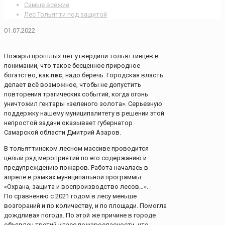
Самые всежие
Лес Тольятти под защитой
01.07.2022
Пожары прошлых лет утвердили тольяттинцев в
понимании, что такое бесценное природное
богатство, как
лес
, надо беречь. Городская власть
делает всё возможное, чтобы не допустить
повторения трагических событий, когда огонь
уничтожил гектары «зеленого золота». Серьезную
поддержку нашему муниципалитету в решении этой
непростой задачи оказывает губернатор
Самарской области Дмитрий Азаров.
В тольяттинском лесном массиве проводится
целый ряд мероприятий по его содержанию и
предупреждению пожаров. Работа началась в
апреле в рамках муниципальной программы
«Охрана, защита и воспроизводство лесов…».
По сравнению с 2021 годом в лесу меньше
возгораний и по количеству, и по площади. Помогла
дождливая погода. По этой же причине в городе
объявлен третий класс пожароопасности, что