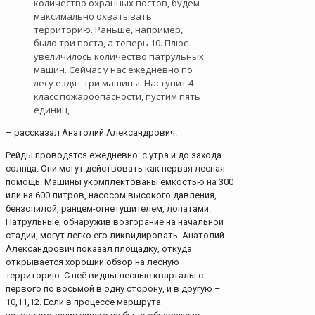
количество охранных постов, будем
максимально охватывать
территорию. Раньше, например,
было три поста, а теперь 10. Плюс
увеличилось количество патрульных
машин. Сейчас у нас ежедневно по
лесу ездят три машины. Наступит 4
класс пожароопасности, пустим пять
единиц,
– рассказал Анатолий Александрович.
Рейды проводятся ежедневно: с утра и до захода
солнца. Они могут действовать как первая лесная
помощь. Машины укомплектованы емкостью на 300
или на 600 литров, насосом высокого давления,
бензопилой, ранцем-огнетушителем, лопатами.
Патрульные, обнаружив возгорание на начальной
стадии, могут легко его ликвидировать. Анатолий
Александрович показал площадку, откуда
открывается хороший обзор на лесную
территорию. С неё видны лесные кварталы с
первого по восьмой в одну сторону, и в другую –
10,11,12. Если в процессе маршрута