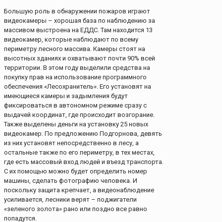
Большую роль в обнаружении пожаров играют
видеокамеры – хорошая база по наблюдению за
массивом выстроена на ЕДДС. Там находится 13
видеокамер, которые наблюдают по всему
периметру лесного массива. Камеры стоят на
высотных зданиях и охватывают почти 90% всей
территории. В этом году выделили средства на
покупку прав на использование программного
обеспечения «Лесохранитель». Его установят на
имеющиеся камеры и задымления будут
фиксироваться в автономном режиме сразу с
выдачей координат, где происходит возгорание.
Также выделены деньги на установку 25 новых
видеокамер. По предложению Подгорнова, девять
из них установят непосредственно в лесу, а
остальные также по его периметру, в тех местах,
где есть массовый вход людей и въезд транспорта.
С их помощью можно будет определить номер
машины, сделать фотографию человека. И
поскольку защита крепчает, а видеонаблюдение
усиливается, лесники верят – поджигатели
«зеленого золота» рано или поздно все равно
попадутся.