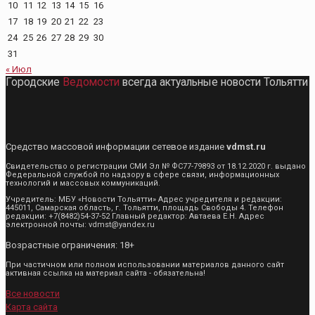
10
11
12
13
14
15
16
17
18
19
20
21
22
23
24
25
26
27
28
29
30
31
« Июл
Городские
Ведомости
всегда актуальные новости Тольятти
Средство массовой информации сетевое издание
vdmst.ru
Свидетельство о регистрации СМИ Эл № ФС77-79893 от 18.12.2020 г. выдано
Федеральной службой по надзору в сфере связи, информационных
технологий и массовых коммуникаций.
Учредитель: МБУ «Новости Тольятти» Адрес учредителя и редакции:
445011, Самарская область, г. Тольятти, площадь Свободы 4. Телефон
редакции: +7(8482)54-37-52 Главный редактор: Автаева Е.Н. Адрес
электронной почты: vdmst@yandex.ru
Возрастные ограничения: 18+
При частичном или полном использовании материалов данного сайт
активная ссылка на материал сайта - обязательна!
Все новости
Карта сайта