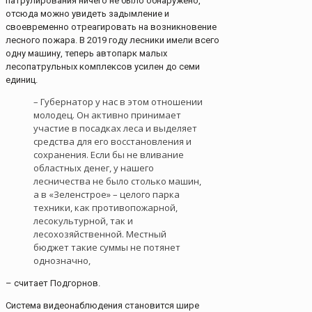
патрулирования ничего не было обнаружено,
отсюда можно увидеть задымление и
своевременно отреагировать на возникновение
лесного пожара. В 2019 году лесники имели всего
одну машину, теперь автопарк малых
лесопатрульных комплексов усилен до семи
единиц.
– Губернатор у нас в этом отношении
молодец. Он активно принимает
участие в посадках леса и выделяет
средства для его восстановления и
сохранения. Если бы не вливание
областных денег, у нашего
лесничества не было столько машин,
а в «Зеленстрое» – целого парка
техники, как противопожарной,
лесокультурной, так и
лесохозяйственной. Местный
бюджет такие суммы не потянет
однозначно,
– считает Подгорнов.
Система видеонаблюдения становится шире