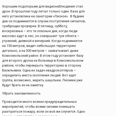
Хорошим подспорьем для видеонаблюдения стал
дрон. В прошлом году летал только один. База для
него установлена на санатории «Лесное». В будние
дни он поднимается в случае поступления сигналов,
требующих проверки. В пятницу, субботу,
воскресенье – это те опасные дни, когда люди
массово идут в лес, он совершает три облета –
утренний, дневной и вечерний. Когда поднимается
на 150 метров, видит небольшую территорию
детально, а на 300 метров – захватывает даже
Комсомольский район. В этом году установят базу
для второго дрона на больнице в Комсомольском
районе, чтобы перекрыть территорию в сторону
Васильевки. Одна из задач квадрокоптеров –
определить места скопления людей. Вот идет
группа, возможно, жарить шашлыки. Лесники уже
будут брать их на заметку.
Убрать захламленность
Проводится много всяких предупредительных
мероприятий, чтобы всеми силами помешать
разгореться пожару, если он всё же случится. Одно