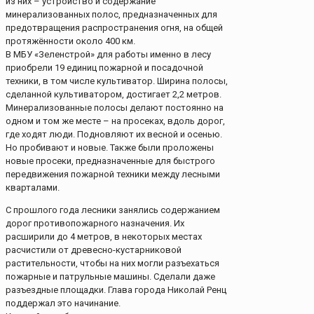
из них – устройство и содержание
минерализованных полос, предназначенных для
предотвращения распространения огня, на общей
протяжённости около 400 км.
В МБУ «Зеленстрой» для работы именно в лесу
приобрели 19 единиц пожарной и посадочной
техники, в том числе культиватор. Ширина полосы,
сделанной культиватором, достигает 2,2 метров.
Минерализованные полосы делают постоянно на
одном и том же месте – на просеках, вдоль дорог,
где ходят люди. Подновляют их весной и осенью.
Но пробивают и новые. Также были проложены
новые просеки, предназначенные для быстрого
передвижения пожарной техники между лесными
кварталами.
С прошлого года лесники занялись содержанием
дорог противопожарного назначения. Их
расширили до 4 метров, в некоторых местах
расчистили от древесно-кустарниковой
растительности, чтобы на них могли разъехаться
пожарные и патрульные машины. Сделали даже
разъездные площадки. Глава города Николай Ренц
поддержал это начинание.