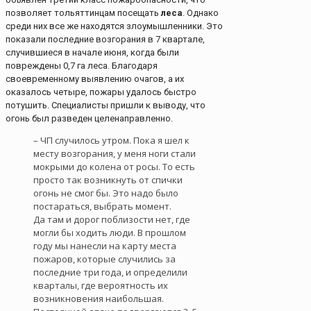
позволяет тольяттинцам посещать
леса
. Однако
среди них все же находятся злоумышленники. Это
показали последние возгорания в 7 квартале,
случившиеся в начале июня, когда были
повреждены 0,7 га леса. Благодаря
своевременному выявлению очагов, а их
оказалось четыре, пожары удалось быстро
потушить. Специалисты пришли к выводу, что
огонь был разведен целенаправленно.
– ЧП случилось утром. Пока я шел к
месту возгорания, у меня ноги стали
мокрыми до колена от росы. То есть
просто так возникнуть от спички
огонь не смог бы. Это надо было
постараться, выбрать момент.
Да там и дорог поблизости нет, где
могли бы ходить люди. В прошлом
году мы нанесли на карту места
пожаров, которые случились за
последние три года, и определили
кварталы, где вероятность их
возникновения наибольшая.