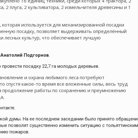
акуплено 16 единиц техники, среди которых 4 трактора, 2
, 2 плуга, 2 культиватора, 2 измельчителя древесины и 1
, которая используется для механизированной посадки
твенную посадку, позволяет выдерживать определённый
и лесных культур, что обеспечивает лучшую
»
Анатолий Подгорнов
.
 провести посадку 22,7 га молодых деревьев.
тановление и охрана любимого леса потребуют
то спустя какое-то время все вложенные силы, весь труд
 на продолжение работы по сохранению и преумножению
а,
нтакте.
кой думы. На ее последнем заседании было принято обращени
орые позволят существенно изменить ситуацию с тольяттинским
ению пожаров.