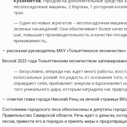
Кузахметов
, городом на дополнительные средства з
лесопосадочные машины, 2 бороны, 1 роторная косилка
трал.
— Один из новых агрегатов – лесопосадочная машина
зеленых насаждений. Она обеспечивает более качес
шаг, повышает производительность и качество посадк
приживаемость,
— рассказал руководитель МКУ «Тольяттинское лесничество
Весной 2022 года Тольяттинским лесничеством запланировано
— Безусловно, впереди нас ждет много работы, восс
колоссальных усилий. Но радость от осознания того, ч
оправдают себя, прибавляет энергии и вдохновляет
того уникального дара, которым наградила нас природ
— отметил глава города Николай Ренц на личной странице ВКо
Состоянием городского леса обеспокоены и депутаты городс
Правительство Самарской области. Речь идет о деньгах, кот
лесом, привести его в порядок и принять меры к предотвращ