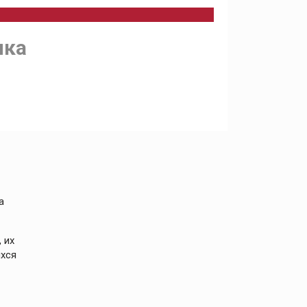
ика
а
 их
ихся