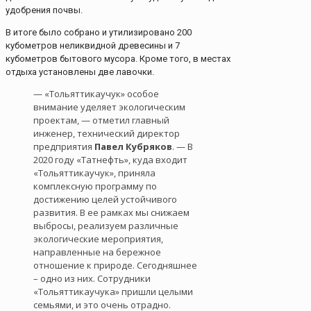
удобрения почвы.
В итоге было собрано и утилизировано 200
кубометров неликвидной древесины и 7
кубометров бытового мусора. Кроме того, в местах
отдыха установлены две лавочки.
— «Тольяттикаучук» особое
внимание уделяет экологическим
проектам, — отметил главный
инженер, технический директор
предприятия
Павел Кубряков
. — В
2020 году «Татнефть», куда входит
«Тольяттикаучук», приняла
комплексную программу по
достижению целей устойчивого
развития. В ее рамках мы снижаем
выбросы, реализуем различные
экологические мероприятия,
направленные на бережное
отношение к природе. Сегодняшнее
– одно из них. Сотрудники
«Тольяттикаучука» пришли целыми
семьями, и это очень отрадно.