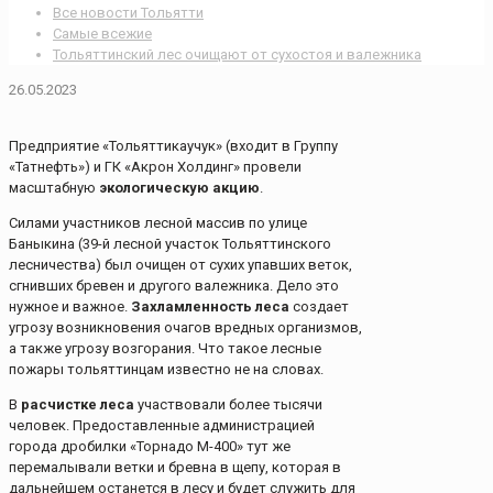
Все новости Тольятти
Самые всежие
Тольяттинский лес очищают от сухостоя и валежника
26.05.2023
Предприятие «Тольяттикаучук» (входит в Группу
«Татнефть») и ГК «Акрон Холдинг» провели
масштабную
экологическую акцию
.
Силами участников лесной массив по улице
Баныкина (39-й лесной участок Тольяттинского
лесничества) был очищен от сухих упавших веток,
сгнивших бревен и другого валежника. Дело это
нужное и важное.
Захламленность леса
создает
угрозу возникновения очагов вредных организмов,
а также угрозу возгорания. Что такое лесные
пожары тольяттинцам известно не на словах.
В
расчистке леса
участвовали более тысячи
человек. Предоставленные администрацией
города дробилки «Торнадо М-400» тут же
перемалывали ветки и бревна в щепу, которая в
дальнейшем останется в лесу и будет служить для