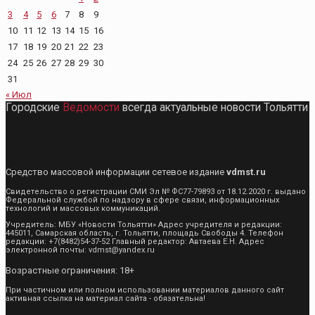
3
4
5
6
7
8
9
10
11
12
13
14
15
16
17
18
19
20
21
22
23
24
25
26
27
28
29
30
31
« Июл
Городские
Ведомости
всегда актуальные новости Тольятти
Средство массовой информации сетевое издание
vdmst.ru
Свидетельство о регистрации СМИ Эл № ФС77-79893 от 18.12.2020 г. выдано
Федеральной службой по надзору в сфере связи, информационных
технологий и массовых коммуникаций.
Учредитель: МБУ «Новости Тольятти» Адрес учредителя и редакции:
445011, Самарская область, г. Тольятти, площадь Свободы 4. Телефон
редакции: +7(8482)54-37-52 Главный редактор: Автаева Е.Н. Адрес
электронной почты: vdmst@yandex.ru
Возрастные ограничения: 18+
При частичном или полном использовании материалов данного сайт
активная ссылка на материал сайта - обязательна!