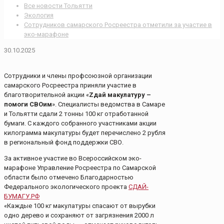
Все новости Тольятти
Экология
Сотрудников самарского Росреестра отметили за участие в
эко-марафоне
30.10.2025
Сотрудники и члены профсоюзной организации
самарского Росреестра приняли участие в
благотворительной акции «
Zдай макулатуру –
помоги СВОим
». Специалисты ведомства в Самаре
и Тольятти сдали 2 тонны 100 кг отработанной
бумаги. С каждого собранного участниками акции
килограмма макулатуры будет перечислено 2 рубля
в региональный фонд поддержки СВО.
За активное участие во Всероссийском эко-
марафоне Управление Росреестра по Самарской
области было отмечено Благодарностью
Федерального экологического проекта
СДАЙ-
БУМАГУ.РФ
«Каждые 100 кг макулатуры спасают от вырубки
одно дерево и сохраняют от загрязнения 2000 л