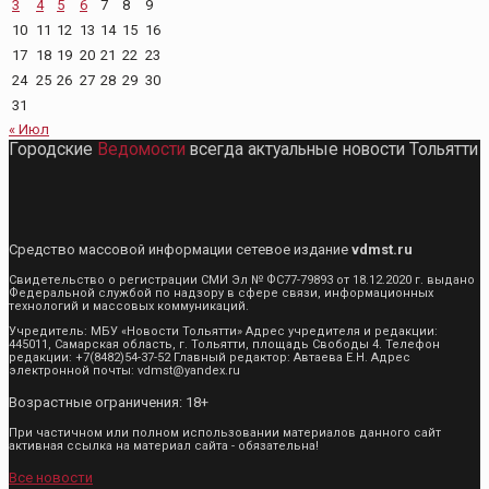
3
4
5
6
7
8
9
10
11
12
13
14
15
16
17
18
19
20
21
22
23
24
25
26
27
28
29
30
31
« Июл
Городские
Ведомости
всегда актуальные новости Тольятти
Средство массовой информации сетевое издание
vdmst.ru
Свидетельство о регистрации СМИ Эл № ФС77-79893 от 18.12.2020 г. выдано
Федеральной службой по надзору в сфере связи, информационных
технологий и массовых коммуникаций.
Учредитель: МБУ «Новости Тольятти» Адрес учредителя и редакции:
445011, Самарская область, г. Тольятти, площадь Свободы 4. Телефон
редакции: +7(8482)54-37-52 Главный редактор: Автаева Е.Н. Адрес
электронной почты: vdmst@yandex.ru
Возрастные ограничения: 18+
При частичном или полном использовании материалов данного сайт
активная ссылка на материал сайта - обязательна!
Все новости