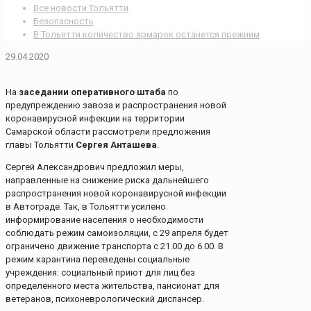
Все новости Тольятти
Безопасность
В Тольятти количество ярмарок останется прежним
29.04.2020
На
заседании оперативного штаба
по
предупреждению завоза и распространения новой
коронавирусной инфекции на территории
Самарской области рассмотрели предложения
главы Тольятти
Сергея Анташева
.
Сергей Александрович предложил меры,
направленные на снижение риска дальнейшего
распространения новой коронавирусной инфекции
в Автограде. Так, в Тольятти усилено
информирование населения о необходимости
соблюдать режим самоизоляции, с 29 апреля будет
ограничено движение транспорта с 21.00 до 6.00. В
режим карантина переведены социальные
учреждения: социальный приют для лиц без
определенного места жительства, пансионат для
ветеранов, психоневрологический диспансер.