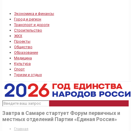
Экономика и финансы
Город и регион
Транспорт и дороги
Строительство
ЖКХ
Проекты
Общество
Образование
Медицина
Культура
Спорт
Туризм и отдых
Завтра в Самаре стартует Форум первичных и
местных отделений Партии «Единая Россия»
Главная