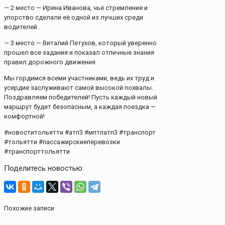
— 2 место — Ирина Иванова, чьё стремление и
упорство сделали её одной из лучших среди
водителей..
— 3 место — Виталий Петухов, который уверенно
прошел все задания и показал отличные знания
правил дорожного движения.
Мы гордимся всеми участниками, ведь их труд и
усердие заслуживают самой высокой похвалы.
Поздравляем победителей! Пусть каждый новый
маршрут будет безопасным, а каждая поездка —
комфортной!
#новоститольятти #атп3 #мптпатп3 #транспорт
#тольятти #пассажирскиеперевозки
#транспорттольятти
Поделитесь новостью:
Похожие записи