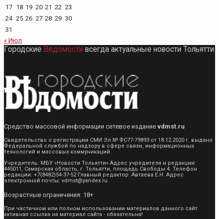
17
18
19
20
21
22
23
24
25
26
27
28
29
30
31
« Июл
Городские
Ведомости
всегда актуальные новости Тольятти
Средство массовой информации сетевое издание
vdmst.ru
Свидетельство о регистрации СМИ Эл № ФС77-79893 от 18.12.2020 г. выдано
Федеральной службой по надзору в сфере связи, информационных
технологий и массовых коммуникаций.
Учредитель: МБУ «Новости Тольятти» Адрес учредителя и редакции:
445011, Самарская область, г. Тольятти, площадь Свободы 4. Телефон
редакции: +7(8482)54-37-52 Главный редактор: Автаева Е.Н. Адрес
электронной почты: vdmst@yandex.ru
Возрастные ограничения: 18+
При частичном или полном использовании материалов данного сайт
активная ссылка на материал сайта - обязательна!