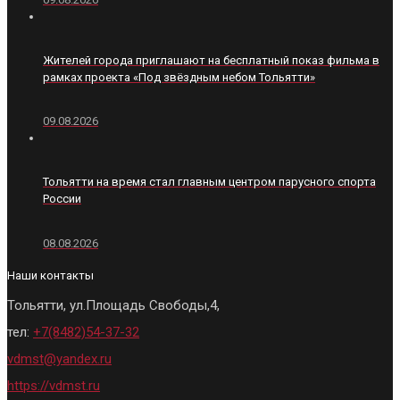
Жителей города приглашают на бесплатный показ фильма в
рамках проекта «Под звёздным небом Тольятти»
09.08.2026
Тольятти на время стал главным центром парусного спорта
России
08.08.2026
Наши контакты
Тольятти, ул.Площадь Свободы,4,
тел:
+7(8482)54-37-32
vdmst@yandex.ru
https://vdmst.ru