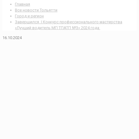
Главная
Все новости Тольятти
Город и регион
Завершился I Конкурс профессионального мастерства
«Лучший водитель МП ТПАТП №3» 2024 года
16.10.2024