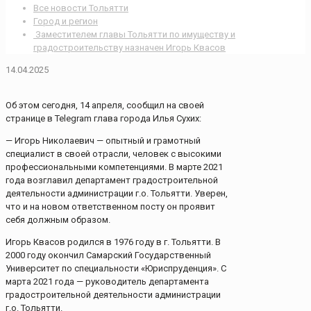
Все новости Тольятти
Город и регион
Заместителем главы Тольятти по имуществу и
градостроительству назначен Игорь Квасов
14.04.2025
Об этом сегодня, 14 апреля, сообщил на своей
странице в Telegram глава города Илья Сухих:
— Игорь Николаевич — опытный и грамотный
специалист в своей отрасли, человек с высокими
профессиональными компетенциями. В марте 2021
года возглавил департамент градостроительной
деятельности администрации г.о. Тольятти. Уверен,
что и на новом ответственном посту он проявит
себя должным образом.
Игорь Квасов родился в 1976 году в г. Тольятти. В
2000 году окончил Самарский Государственный
Университет по специальности «Юриспруденция». С
марта 2021 года — руководитель департамента
градостроительной деятельности администрации
г.о. Тольятти.