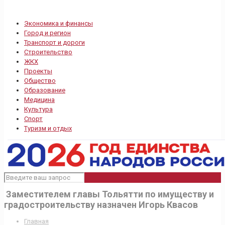
Экономика и финансы
Город и регион
Транспорт и дороги
Строительство
ЖКХ
Проекты
Общество
Образование
Медицина
Культура
Спорт
Туризм и отдых
Заместителем главы Тольятти по имуществу и
градостроительству назначен Игорь Квасов
Главная