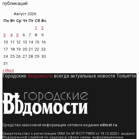
публикаций
Август 2026
Пн
Вт
Ср
Чт
Пт
Сб
Вс
1
2
3
4
5
6
7
8
9
10
11
12
13
14
15
16
17
18
19
20
21
22
23
24
25
26
27
28
29
30
31
« Июл
Городские
Ведомости
всегда актуальные новости Тольятти
Средство массовой информации сетевое издание
vdmst.ru
Свидетельство о регистрации СМИ Эл № ФС77-79893 от 18.12.2020 г. выдано
Федеральной службой по надзору в сфере связи, информационных