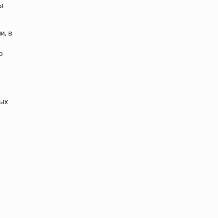
ы
и, в
о
ных