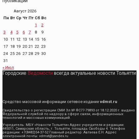
публикаций
Август 2026
Пн
Вт
Ср
Чт
Пт
Сб
Вс
1
2
3
4
5
6
7
8
9
10
11
12
13
14
15
16
17
18
19
20
21
22
23
24
25
26
27
28
29
30
31
« Июл
Городские
Ведомости
всегда актуальные новости Тольятти
Средство массовой информации сетевое издание
vdmst.ru
Свидетельство о регистрации СМИ Эл № ФС77-79893 от 18.12.2020 г. выдано
Федеральной службой по надзору в сфере связи, информационных
технологий и массовых коммуникаций.
Учредитель: МБУ «Новости Тольятти» Адрес учредителя и редакции:
445011, Самарская область, г. Тольятти, площадь Свободы 4. Телефон
редакции: +7(8482)54-37-52 Главный редактор: Автаева Е.Н. Адрес
электронной почты: vdmst@yandex.ru