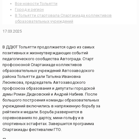
Все новости Тольятти
Город и регион
В Тольятти стартовала Спартакиада коллективов
образовательных учреждений
17.03.2025
В ДДЮТ Тольятти продолжается одно из самых
позитивных и жизнеутверждающих событий
педагогического сообщества Автограда. Старт
профсоюзной Спартакиаде коллективов
образовательных учреждений Автозаводского
района Тольятти дали Татьяна Ивановна
Леснякова, председатель Автозаводского
профсоюза образования и депутаты городской
думы Роман Дидковский и Андрей Набиев. После
большого построения команды образовательных
учреждений включились в напряженную борьбу за
рейтинги и медали. Борьба развернется в
соревнованиях по дартсу, мини-гольфу и в
спортивных эстафетах. Завершится программа
Спартакиады фестивалем ГТО.