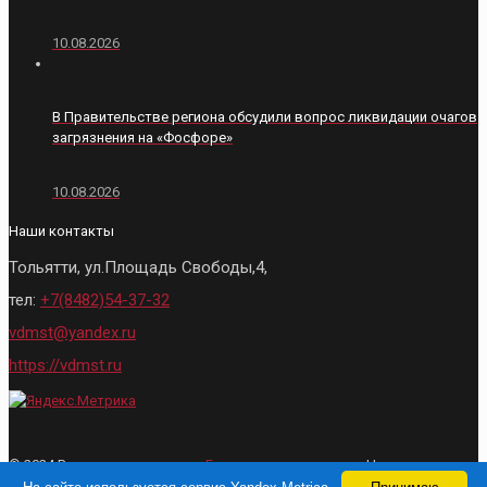
10.08.2026
В Правительстве региона обсудили вопрос ликвидации очагов
загрязнения на «Фосфоре»
10.08.2026
Наши контакты
Тольятти, ул.Площадь Свободы,4,
тел:
+7(8482)54-37-32
vdmst@yandex.ru
https://vdmst.ru
© 2024 Все права защищены.
Городские ведомости
- Новости
Тольятти. При использовании материалов, активная ссылка на сайт