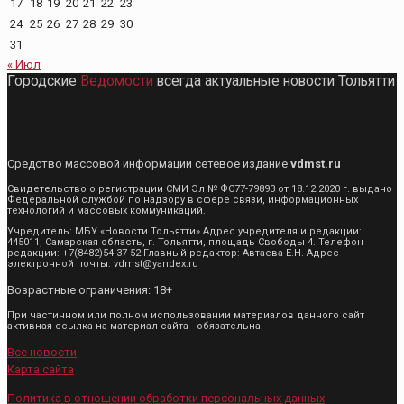
17
18
19
20
21
22
23
24
25
26
27
28
29
30
31
« Июл
Городские
Ведомости
всегда актуальные новости Тольятти
Средство массовой информации сетевое издание
vdmst.ru
Свидетельство о регистрации СМИ Эл № ФС77-79893 от 18.12.2020 г. выдано
Федеральной службой по надзору в сфере связи, информационных
технологий и массовых коммуникаций.
Учредитель: МБУ «Новости Тольятти» Адрес учредителя и редакции:
445011, Самарская область, г. Тольятти, площадь Свободы 4. Телефон
редакции: +7(8482)54-37-52 Главный редактор: Автаева Е.Н. Адрес
электронной почты: vdmst@yandex.ru
Возрастные ограничения: 18+
При частичном или полном использовании материалов данного сайт
активная ссылка на материал сайта - обязательна!
Все новости
Карта сайта
Политика в отношении обработки персональных данных