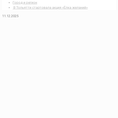
Город и регион
В Тольятти стартовала акция «Ёлка желаний»
11.12.2025