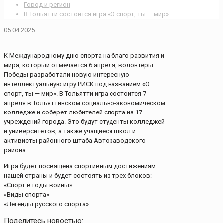
Город и регион
В Тольятти состоится игра «О спорт, ты — мир»
05.04.2025
К Международному дню спорта на благо развития и
мира, который отмечается 6 апреля, волонтёры
Победы разработали новую интересную
интеллектуальную игру РИСК под названием «О
спорт, ты — мир». В Тольятти игра состоится 7
апреля в Тольяттинском социально-экономическом
колледже и соберет любителей спорта из 17
учреждений города. Это будут студенты колледжей
и университетов, а также учащиеся школ и
активисты районного штаба Автозаводского
района.
Игра будет посвящена спортивным достижениям
нашей страны и будет состоять из трех блоков:
«Спорт в годы войны»
«Виды спорта»
«Легенды русского спорта»
Поделитесь новостью: