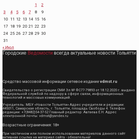
1
2
3
4
5
6
7
8
9
10
11
12
13
14
15
16
17
18
19
20
21
22
23
24
25
26
27
28
29
30
31
« Июл
Городские
Ведомости
всегда актуальные новости Тольятти
Средство массовой информации сетевое издание
vdmst.ru
Свидетельство о регистрации СМИ Эл № ФС77-79893 от 18.12.2020 г. выдано
Федеральной службой по надзору в сфере связи, информационных
технологий и массовых коммуникаций.
Учредитель: МБУ «Новости Тольятти» Адрес учредителя и редакции:
445011, Самарская область, г. Тольятти, площадь Свободы 4. Телефон
редакции: +7(8482)54-37-52 Главный редактор: Автаева Е.Н. Адрес
электронной почты: vdmst@yandex.ru
Возрастные ограничения: 18+
При частичном или полном использовании материалов данного сайт
активная ссылка на материал сайта - обязательна!