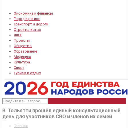
Экономика и финансы
Город и регион
Транспорт и дороги
Строительство
ЖКХ
Проекты
Общество
Образование
Медицина
Культура
Спорт
Туризм и отдых
В Тольятти прошёл единый консультационный
день для участников СВО и членов их семей
Главная