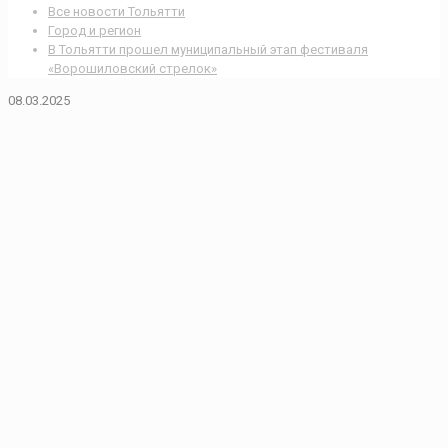
Все новости Тольятти
Город и регион
В Тольятти прошел муниципальный этап фестиваля
«Ворошиловский стрелок»
08.03.2025