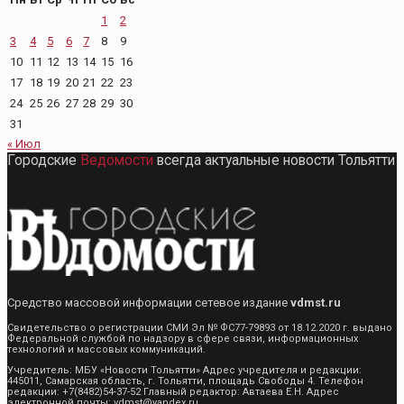
1
2
3
4
5
6
7
8
9
10
11
12
13
14
15
16
17
18
19
20
21
22
23
24
25
26
27
28
29
30
31
« Июл
Городские
Ведомости
всегда актуальные новости Тольятти
Средство массовой информации сетевое издание
vdmst.ru
Свидетельство о регистрации СМИ Эл № ФС77-79893 от 18.12.2020 г. выдано
Федеральной службой по надзору в сфере связи, информационных
технологий и массовых коммуникаций.
Учредитель: МБУ «Новости Тольятти» Адрес учредителя и редакции:
445011, Самарская область, г. Тольятти, площадь Свободы 4. Телефон
редакции: +7(8482)54-37-52 Главный редактор: Автаева Е.Н. Адрес
электронной почты: vdmst@yandex.ru