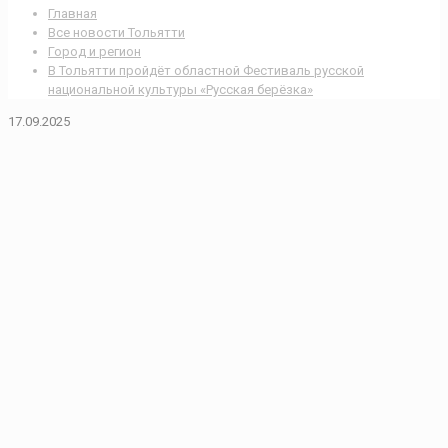
Главная
Все новости Тольятти
Город и регион
В Тольятти пройдёт областной Фестиваль русской
национальной культуры «Русская берёзка»
17.09.2025