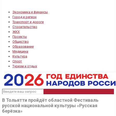
Экономика и финансы
Город и регион
Транспорт и дороги
Строительство
ЖКХ
Проекты
Общество
Образование
Медицина
Культура
Спорт
Туризм и отдых
В Тольятти пройдёт областной Фестиваль
русской национальной культуры «Русская
берёзка»