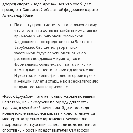
дворец спорта «Лада-Арена». Вот что сообщает
президент Самарской областной федерации каратэ
Александр Юдин.
По опыту прошлых лет мы готовимся к тому,
что в Тольятти должны прибыть команды из
примерно 35-ти регионов Российской
Федерации плюс представители Ближнего
Зарубежья. Свыше полутора тысяч
участников будут соревноваться как в
реальных поединках – кумитэ, так и
формальных комплексах – ката, личных и
командных на шести татами одновременно.
И уже традиционно финалисты среди мужчин
и женщин 18 лет и старше во всех категориях
получат солидные призовые.
«Кубок Дружбы» – это не только жаркие поединки
на татами, но и экскурсии по городу для гостей
турнира, и судейский семинары. Здесь восходят
новые юные звездочки каратэ и кристаллизуется
мастерство зрелых спортсменов. Безусловно,
возросшая конкуренция за медали подхлестывает
спортивный рост и представителей Самарской