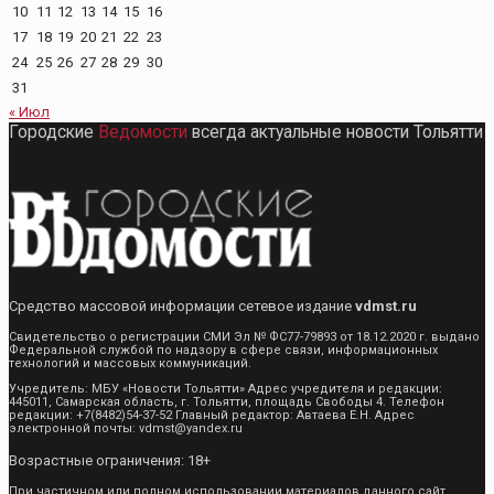
10
11
12
13
14
15
16
17
18
19
20
21
22
23
24
25
26
27
28
29
30
31
« Июл
Городские
Ведомости
всегда актуальные новости Тольятти
Средство массовой информации сетевое издание
vdmst.ru
Свидетельство о регистрации СМИ Эл № ФС77-79893 от 18.12.2020 г. выдано
Федеральной службой по надзору в сфере связи, информационных
технологий и массовых коммуникаций.
Учредитель: МБУ «Новости Тольятти» Адрес учредителя и редакции:
445011, Самарская область, г. Тольятти, площадь Свободы 4. Телефон
редакции: +7(8482)54-37-52 Главный редактор: Автаева Е.Н. Адрес
электронной почты: vdmst@yandex.ru
Возрастные ограничения: 18+
При частичном или полном использовании материалов данного сайт