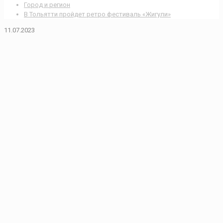
Город и регион
В Тольятти пройдет ретро фестиваль «Жигули»
11.07.2023