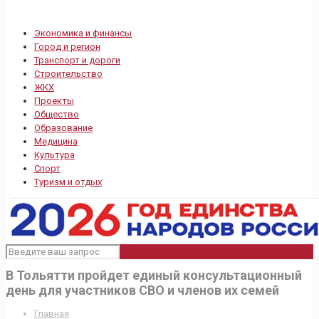
Экономика и финансы
Город и регион
Транспорт и дороги
Строительство
ЖКХ
Проекты
Общество
Образование
Медицина
Культура
Спорт
Туризм и отдых
В Тольятти пройдет единый консультационный
день для участников СВО и членов их семей
Главная