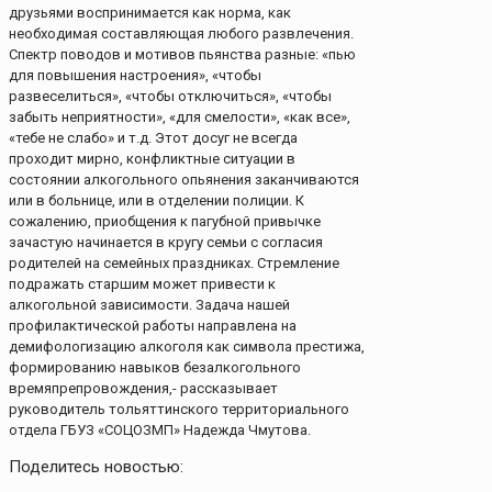
друзьями воспринимается как норма, как
необходимая составляющая любого развлечения.
Спектр поводов и мотивов пьянства разные: «пью
для повышения настроения», «чтобы
развеселиться», «чтобы отключиться», «чтобы
забыть неприятности», «для смелости», «как все»,
«тебе не слабо» и т.д. Этот досуг не всегда
проходит мирно, конфликтные ситуации в
состоянии алкогольного опьянения заканчиваются
или в больнице, или в отделении полиции. К
сожалению, приобщения к пагубной привычке
зачастую начинается в кругу семьи с согласия
родителей на семейных праздниках. Стремление
подражать старшим может привести к
алкогольной зависимости. Задача нашей
профилактической работы направлена на
демифологизацию алкоголя как символа престижа,
формированию навыков безалкогольного
времяпрепровождения,- рассказывает
руководитель тольяттинского территориального
отдела ГБУЗ «СОЦОЗМП» Надежда Чмутова.
Поделитесь новостью: