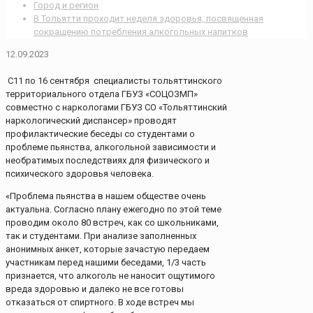
Город и регион
В Тольятти проходит неделя здоровья, посвященная
сокращению потребления алкогольных напитков
12.09.2023
С11 по 16 сентября специалисты тольяттинского
территориального отдела ГБУЗ «СОЦОЗМП»
совместно с наркологами ГБУЗ СО «Тольяттинский
наркологический диспансер» проводят
профилактические беседы со студентами о
проблеме пьянства, алкогольной зависимости и
необратимых последствиях для физического и
психического здоровья человека.
«Проблема пьянства в нашем обществе очень
актуальна. Согласно плану ежегодно по этой теме
проводим около 80 встреч, как со школьниками,
так и студентами. При анализе заполненных
анонимных анкет, которые зачастую передаем
участникам перед нашими беседами, 1/3 часть
признается, что алкоголь не наносит ощутимого
вреда здоровью и далеко не все готовы
отказаться от спиртного. В ходе встреч мы