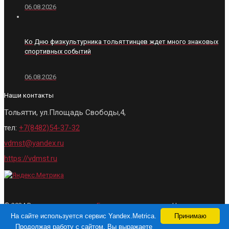
06.08.2026
Ко Дню физкультурника тольяттинцев ждет много знаковых
спортивных событий
06.08.2026
Наши контакты
Тольятти, ул.Площадь Свободы,4,
тел:
+7(8482)54-37-32
vdmst@yandex.ru
https://vdmst.ru
© 2024 Все права защищены.
Городские ведомости
- Новости
Тольятти. При использовании материалов, активная ссылка на сайт
На сайте используется сервис Yandex.Metrica.
Принимаю
обязательна
Продолжая работу с сайтом, Вы выражаете