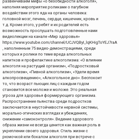
развенчиваем мифы «о безобидности алкоголя»,
наполняя мероприятие роликами о пагубном
воздействии этого яда на органы человека:
головной мозг, печень, сердце, кишечник, кровь и
т.д. Кроме этого, у ребят и их родителей есть
возможность прослушать подготовленные нами
видеолекции на канале «Мир здоровья»
https://www.youtube.com/channel/UCJVQByI_lqKHigToYEJ7raA
, наполненным 75 видео-демонстрациями, среди
которых и ролики по теме вреда алкогольных
напитков и профилактике алкоголизма: «О влиянии
алкоголя на растущий организм», «Подростковый
алкоголизм», «Пивной алкоголизм», «Удели время
алкопросвещению», «Алкогольное дно». Беспокоит
то, что возраст пьющих лиц с каждым годом
становится все моложе и моложе. Это реальная
угроза для здоровья формирующего организма.
Распространение пьянства среди подростков
заключается в неустойчивости нервной системы,
морально-этических взглядах и убеждениях,
снижении «самоконтроля». Ведение здорового
образа жизни не всегда ценится как важная роль в
укреплении своего здоровья. Стиль жизни с
рюмочкой или бокалом алкоголя при встрече с