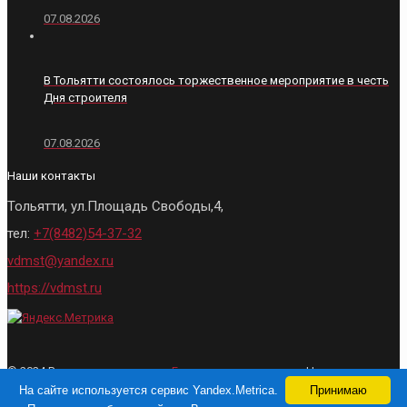
07.08.2026
В Тольятти состоялось торжественное мероприятие в честь
Дня строителя
07.08.2026
Наши контакты
Тольятти, ул.Площадь Свободы,4,
тел:
+7(8482)54-37-32
vdmst@yandex.ru
https://vdmst.ru
© 2024 Все права защищены.
Городские ведомости
- Новости
Тольятти. При использовании материалов, активная ссылка на сайт
На сайте используется сервис Yandex.Metrica.
Принимаю
обязательна