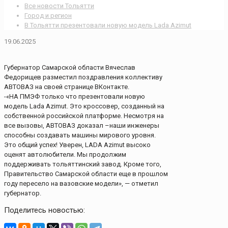
Все новости Тольятти
Город и регион
В Тольятти презентовали новую модель Lada Azimut
19.06.2025
Губернатор Самарской области Вячеслав
Федорищев разместил поздравления коллективу
АВТОВАЗ на своей странице ВКонтакте.
-«НА ПМЭФ только что презентовали новую
модель Lada Azimut. Это кроссовер, созданный на
собственной российской платформе. Несмотря на
все вызовы, АВТОВАЗ доказал –наши инженеры
способны создавать машины мирового уровня.
Это общий успех! Уверен, LADA Azimut высоко
оценят автолюбители. Мы продолжим
поддерживать тольяттинский завод. Кроме того,
Правительство Самарской области еще в прошлом
году пересело на вазовские модели», — отметил
губернатор.
Поделитесь новостью: