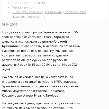
Все новости Тольятти
Город и регион
В Тольятти зафиксируют величину обслуживания
муниципального долга
03.04.2019
Городская администрация берет новые займы. Об
этом сообщил заместитель главы города по
финансам, экономике и развитию
Алексей
Бузинный.
По его словам
,
в марте были объявлены
аукционы на право заключения муниципальных
контрактов по предоставлению кредитных
ресурсов на общую сумму 6 млрд рублей на
двухлетний срок (с 15 мая 2019 года по 14 мая 2021
года).
Начальная максимальная цена контракта была
определена со ставкой на уровне 8,75% годовых.
Бузинный отметил, что данная ставка ниже, чем во
многих других городах России — в Самаре,
Красноярске, Азове, Рязани, Тамбове.
На сегодняшний день, муниципалитет уже заключил
контракты на 4,5 млрд рублей, по ставке 8,75%