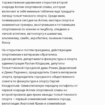
торжественная церемония открытия второй
очереди Аллеи спортивной славы, которая
включает в себя именные таблички еще тридцати
легенд тольяттинского спорта. Среди имен,
появившихся сегодня на Аллее, мастера спорта и
знаменитые тренеры, выступавшие и готовившие
спортсменов по хоккею и гандболу, спидвею и
легкой атлетике, автоспорту и шахматам,
альпинизму, самбо, акробатике, лыжным гонкам,
боксу.
На открытии к гостям праздника, действующим
спортсменам и ветеранам обратились
руководитель департамента физкультуры и спорта
администрации Руслан Юлдашев, депутаты
Тольяттинской городской думы Роман Дидковский
и Денис Радченко, председатель Совета ветеранов
спорта, председатель городского общественного
совета по физкультуре и спорту Сергей
Кондратьев. Cимволическую передачу эстафеты от
первой очереди Аллеи спортивной славы ко
второй провели две яркие звезды тольяттинского
спорта — первый олимпийский чемпион города,
велогонщик Анатолий Яркин и олимпийская