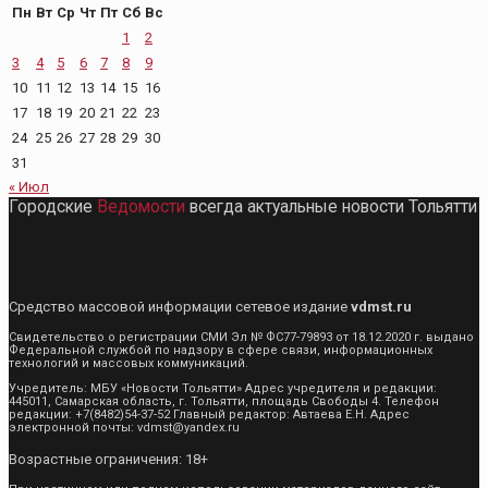
Пн
Вт
Ср
Чт
Пт
Сб
Вс
1
2
3
4
5
6
7
8
9
10
11
12
13
14
15
16
17
18
19
20
21
22
23
24
25
26
27
28
29
30
31
« Июл
Городские
Ведомости
всегда актуальные новости Тольятти
Средство массовой информации сетевое издание
vdmst.ru
Свидетельство о регистрации СМИ Эл № ФС77-79893 от 18.12.2020 г. выдано
Федеральной службой по надзору в сфере связи, информационных
технологий и массовых коммуникаций.
Учредитель: МБУ «Новости Тольятти» Адрес учредителя и редакции:
445011, Самарская область, г. Тольятти, площадь Свободы 4. Телефон
редакции: +7(8482)54-37-52 Главный редактор: Автаева Е.Н. Адрес
электронной почты: vdmst@yandex.ru
Возрастные ограничения: 18+