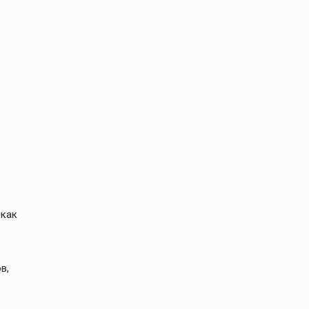
 как
в,