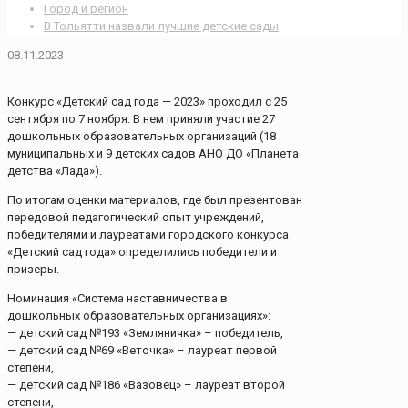
Город и регион
В Тольятти назвали лучшие детские сады
08.11.2023
Конкурс «Детский сад года — 2023» проходил с 25
сентября по 7 ноября. В нем приняли участие 27
дошкольных образовательных организаций (18
муниципальных и 9 детских садов АНО ДО «Планета
детства «Лада»).
По итогам оценки материалов, где был презентован
передовой педагогический опыт учреждений,
победителями и лауреатами городского конкурса
«Детский сад года» определились победители и
призеры.
Номинация «Система наставничества в
дошкольных образовательных организациях»:
— детский сад №193 «Земляничка» – победитель,
— детский сад №69 «Веточка» – лауреат первой
степени,
— детский сад №186 «Вазовец» – лауреат второй
степени,