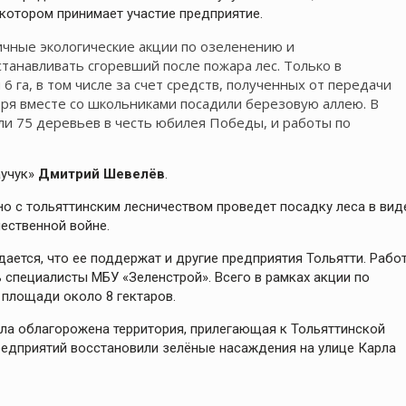
 котором принимает участие предприятие.
чные экологические акции по озеленению и
станавливать сгоревший после пожара лес. Только в
 га, в том числе за счет средств, полученных от передачи
бря вместе со школьниками посадили березовую аллею. В
ли 75 деревьев в честь юбилея Победы, и работы по
аучук»
Дмитрий Шевелёв
.
но с тольяттинским лесничеством проведет посадку леса в вид
ественной войне.
ается, что ее поддержат и другие предприятия Тольятти. Рабо
 специалисты МБУ «Зеленстрой». Всего в рамках акции по
 площади около 8 гектаров.
ыла облагорожена территория, прилегающая к Тольяттинской
предприятий восстановили зелёные насаждения на улице Карла