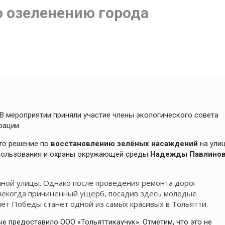
о озеленению города
 В мероприятии приняли участие члены экологического совета
рации.
ято решение по
восстановлению зелёных насаждений
на ули
опользования и охраны окружающей среды
Надежды Павлино
ной улицы. Однако после проведения ремонта дорог
 некогда причиненный ущерб, посадив здесь молодые
лет Победы станет одной из самых красивых в Тольятти.
е предоставило ООО «Тольяттикаучук». Отметим, что это не