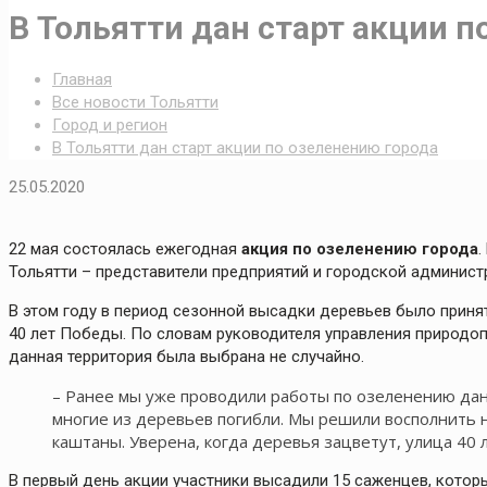
В Тольятти дан старт акции п
Главная
Все новости Тольятти
Город и регион
В Тольятти дан старт акции по озеленению города
25.05.2020
22 мая состоялась ежегодная
акция по озеленению города
.
Тольятти – представители предприятий и городской админист
В этом году в период сезонной высадки деревьев было прин
40 лет Победы. По словам руководителя управления природ
данная территория была выбрана не случайно.
– Ранее мы уже проводили работы по озеленению дан
многие из деревьев погибли. Мы решили восполнить
каштаны. Уверена, когда деревья зацветут, улица 40 
В первый день акции участники высадили 15 саженцев, которы