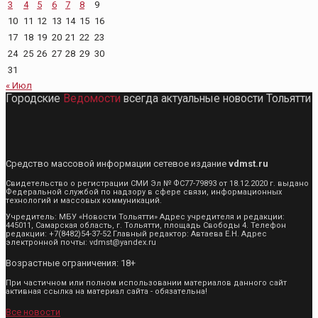
3
4
5
6
7
8
9
10
11
12
13
14
15
16
17
18
19
20
21
22
23
24
25
26
27
28
29
30
31
« Июл
Городские
Ведомости
всегда актуальные новости Тольятти
Средство массовой информации сетевое издание
vdmst.ru
Свидетельство о регистрации СМИ Эл № ФС77-79893 от 18.12.2020 г. выдано
Федеральной службой по надзору в сфере связи, информационных
технологий и массовых коммуникаций.
Учредитель: МБУ «Новости Тольятти» Адрес учредителя и редакции:
445011, Самарская область, г. Тольятти, площадь Свободы 4. Телефон
редакции: +7(8482)54-37-52 Главный редактор: Автаева Е.Н. Адрес
электронной почты: vdmst@yandex.ru
Возрастные ограничения: 18+
При частичном или полном использовании материалов данного сайт
активная ссылка на материал сайта - обязательна!
Все новости