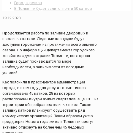
Город и регион
В Тольятти будет залито почти 50 катков
19.12.2023
Продолжается работа по заливке дворовых и
школьных катков. Ледовые площадки будут
доступны горожанам на протяжении всего зимнего
сезона. По информации департамента городского
хозяйства администрации Тольятти, повторная
заливка будет производится по мере
необходимости, в зависимости от погодных
условий.
Как пояснили в пресс-центре администрации
города, в этом году для досуга тольяттинцев
организовано 45 катков, 28 из которых
расположены внутри жилых кварталов, еще 18 — на
территории общеобразовательных школ. Также
заливку катков планируют осуществить ряд
коммерческих организаций. Таким образом уже в
преддверии Нового года жители Тольятти смогут
активно отдохнуть на более чем 45 ледовых
площадках.