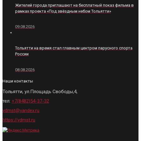
Жителей города приглашают на бесплатный показ фильма в
рамках проекта «Под звёздным небом Тольятти»
09.08.2026
Тольятти на время стал главным центром парусного спорта
России
08.08.2026
Наши контакты
Тольятти, ул.Площадь Свободы,4,
тел:
+7(8482)54-37-32
vdmst@yandex.ru
https://vdmst.ru