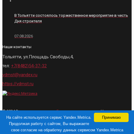
В Тольятти состоялось торжественное мероприятие в честь
Дня строителя
07.08.2026
Наши контакты
Тольятти, ул.Площадь Свободы,4,
тел:
+7(8482)54-37-32
vdmst@yandex.ru
https://vdmst.ru
© 2024 Все права защищены.
Городские ведомости
- Новости
Тольятти. При использовании материалов, активная ссылка на сайт
На сайте используется сервис Yandex.Metrica.
Принимаю
обязательна
Продолжая работу с сайтом, Вы выражаете
свое согласие на обработку данных сервисом Yandex.Metrica
Разработка и продвижение сайта