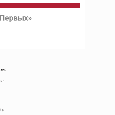
 Первых»
етей
ние
й и