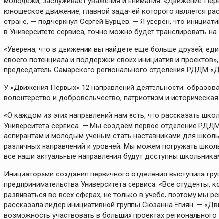
молодежи, заслуживает уважения и внимания. «Движение Пер
юношеское движение, главной задачей которого является ра
стране, — подчеркнул Сергей Бурцев. — Я уверен, что инициат
в Университете сервиса, точно можно будет транслировать на 
«Уверена, что в движении вы найдете еще больше друзей, е
своего потенциала и поддержки своих инициатив и проектов»
председатель Самарского регионального отделения РДДМ «Д
У «Движения Первых» 12 направлений деятельности: образовани
волонтёрство и добровольчество, патриотизм и историческая п
«О каждом из этих направлений нам есть, что рассказать шк
Университета сервиса. — Мы создаем первое отделение РДДМ 
аспирантам и молодым ученым стать наставниками для школь
различных направлений и уровней. Мы можем погружать школьни
все наши актуальные направления будут доступны школьника
Инициаторами создания первичного отделения выступила гру
предпринимательства Университета сервиса. «Все студенты, к
развиваться во всех сферах, не только в учебе, поэтому мы 
рассказала лидер инициативной группы Сюзанна Егиян. — «Д
возможность участвовать в больших проектах регионального 