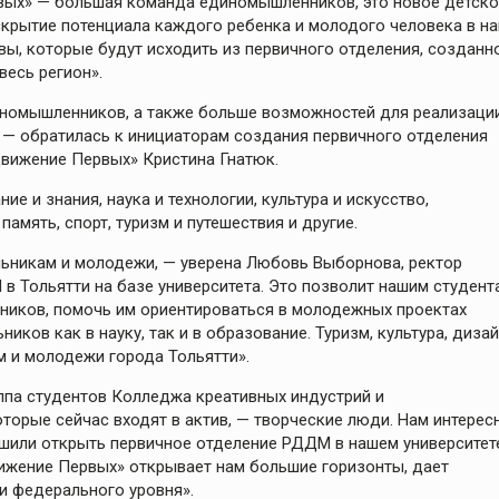
вых» — большая команда единомышленников, это новое детско
скрытие потенциала каждого ребенка и молодого человека в н
ивы, которые будут исходить из первичного отделения, созданн
весь регион».
диномышленников, а также больше возможностей для реализаци
, — обратилась к инициаторам создания первичного отделения
вижение Первых» Кристина Гнатюк.
е и знания, наука и технологии, культура и искусство,
амять, спорт, туризм и путешествия и другие.
ольникам и молодежи, — уверена Любовь Выборнова, ректор
в Тольятти на базе университета. Это позволит нашим студент
ников, помочь им ориентироваться в молодежных проектах
ков как в науку, так и в образование. Туризм, культура, дизай
м и молодежи города Тольятти».
ппа студентов Колледжа креативных индустрий и
оторые сейчас входят в актив, — творческие люди. Нам интерес
решили открыть первичное отделение РДДМ в нашем университет
вижение Первых» открывает нам большие горизонты, дает
и федерального уровня».