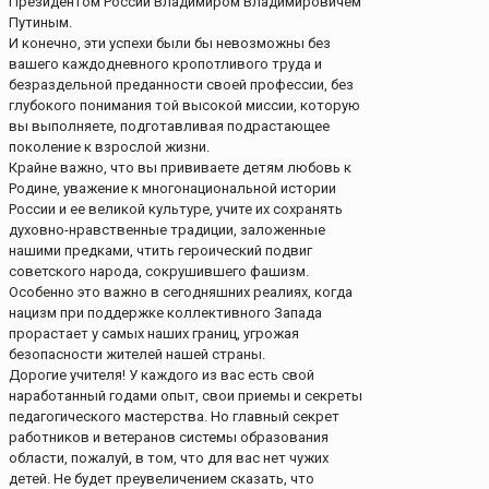
Президентом России Владимиром Владимировичем
Путиным.
И конечно, эти успехи были бы невозможны без
вашего каждодневного кропотливого труда и
безраздельной преданности своей профессии, без
глубокого понимания той высокой миссии, которую
вы выполняете, подготавливая подрастающее
поколение к взрослой жизни.
Крайне важно, что вы прививаете детям любовь к
Родине, уважение к многонациональной истории
России и ее великой культуре, учите их сохранять
духовно-нравственные традиции, заложенные
нашими предками, чтить героический подвиг
советского народа, сокрушившего фашизм.
Особенно это важно в сегодняшних реалиях, когда
нацизм при поддержке коллективного Запада
прорастает у самых наших границ, угрожая
безопасности жителей нашей страны.
Дорогие учителя! У каждого из вас есть свой
наработанный годами опыт, свои приемы и секреты
педагогического мастерства. Но главный секрет
работников и ветеранов системы образования
области, пожалуй, в том, что для вас нет чужих
детей. Не будет преувеличением сказать, что