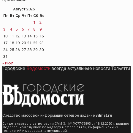
Август 2026
Пн
Вт
Ср
Чт
Пт
Сб
Вс
1
2
3
4
5
6
7
8
9
10
11
12
13
14
15
16
17
18
19
20
21
22
23
24
25
26
27
28
29
30
31
« Июл
Городские
Ведомости
всегда актуальные новости Тольятти
Средство массовой информации сетевое издание
vdmst.ru
Свидетельство о регистрации СМИ Эл № ФС77-79893 от 18.12.2020 г. выдано
Федеральной службой по надзору в сфере связи, информационных
технологий и массовых коммуникаций.