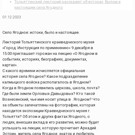
Тольяттинский лекторий расскажет об истоках, былом и
настоящем села Ягодного
01.12.2023
Село Ягодное: истоки, было и настоящее.
Лекторий Тольяттинского краеведческого музея
«Город. Инструкция по применению» 9 декабря в
15.00 приглашает горожан на лекцию «О Ягодном в
событиях, историях, биографиях, документах,
картах».
С какого времени исчисляется официальная
история села Ягодное? Какое подразделение
калмыцкого войска располагалось в Ягодном?
Когда в Ягодном появились церковь, школа, почта?
Где были земли Орловых-Давыдовых? Кто такой
Вознесенский, чье имя носит улица в . Ягодном? Что
за объекты запечатлены на фотографии, которая
находится экспозиции Краеведческого музея г.
Тольятти? Об этом и других фактах Ягодного, о
людях, внесших вклад в его развитие, можно будет
услышать на лекции, которую прочитает Аркадий
Эстрин, житель села Ягодное, знаток и любитель