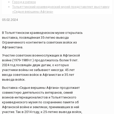
Город и регион
Тольяттинский краеведческий музей представляет выставку
«Седые вершины Афгана»
05.02.2024
В Тольяттинском краеведческом музее открылась
выставка, посвящённая 35-летию вывода
Ограниченного контингента советских войск из
Афганистана.
Участие советских военнослужащих в Афганской
войне (1979-1989 гг.) продолжалось более 9 лет.
2024 год посвящён двум датам, о которых
участники войны не забывают никогда: 45 лет
ввода советских войск в Афганистан и 35 лет
вывода войск.
Выставка «Седые вершины Афгана» продолжает
совместную деятельность ветеранов, семей
воинов-интернационалистов и Тольяттинского
краеведческого музея по сохранению памяти об
Афганской войне и земляках, принимавших в ней
участие. Так в 2014 году, к 25-летию вывода войск,