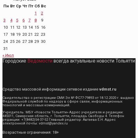
Пн
Вт
Ср
Чт
Пт
Сб
Вс
1
2
3
4
5
6
7
8
9
10
11
12
13
14
15
16
17
18
19
20
21
22
23
24
25
26
27
28
29
30
31
« Июл
Городские
Ведомости
всегда актуальные новости Тольятти
Средство массовой информации сетевое издание
vdmst.ru
Свидетельство о регистрации СМИ Эл № ФС77-79893 от 18.12.2020 г. выдано
Федеральной службой по надзору в сфере связи, информационных
технологий и массовых коммуникаций.
Учредитель: МБУ «Новости Тольятти» Адрес учредителя и редакции:
445011, Самарская область, г. Тольятти, площадь Свободы 4. Телефон
редакции: +7(8482)54-37-52 Главный редактор: Автаева Е.Н. Адрес
электронной почты: vdmst@yandex.ru
Возрастные ограничения: 18+