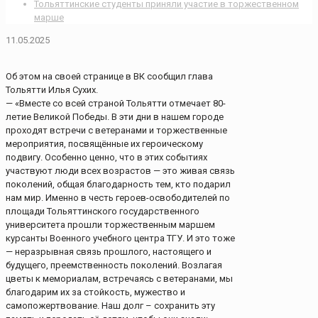
Тольяттинские студенты приняли участие в торжественном
марше
11.05.2025
Об этом на своей странице в ВК сообщил глава
Тольятти Илья Сухих.
— «Вместе со всей страной Тольятти отмечает 80-
летие Великой Победы. В эти дни в нашем городе
проходят встречи с ветеранами и торжественные
мероприятия, посвящённые их героическому
подвигу. Особенно ценно, что в этих событиях
участвуют люди всех возрастов — это живая связь
поколений, общая благодарность тем, кто подарил
нам мир. Именно в честь героев-освободителей по
площади Тольяттинского государственного
университета прошли торжественным маршем
курсанты Военного учебного центра ТГУ. И это тоже
— неразрывная связь прошлого, настоящего и
будущего, преемственность поколений. Возлагая
цветы к мемориалам, встречаясь с ветеранами, мы
благодарим их за стойкость, мужество и
самопожертвование. Наш долг – сохранить эту