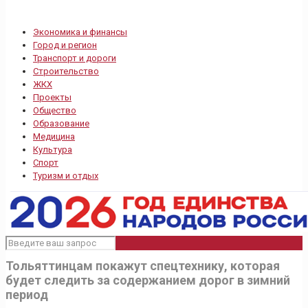
Экономика и финансы
Город и регион
Транспорт и дороги
Строительство
ЖКХ
Проекты
Общество
Образование
Медицина
Культура
Спорт
Туризм и отдых
Тольяттинцам покажут спецтехнику, которая
будет следить за содержанием дорог в зимний
период