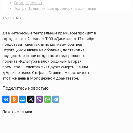
Город и регион
Театры Тольятти: две премьеры в один день
15.11.2023
Две интересные театральные премьеры пройдут в
городе на этой неделе. ТЮЗ «Дилижанс» 17 ноября
представит спектакль по мотивам братьев
Стругацких «Пикник на обочине», постановка
осуществлена при поддержке федерального
проекта «Культура малой родины». Вторая
премьера — спектакль «Другая смерть Жанны
д’Арк» по пьесе Стефана Станева — состоится в
этот же день в Молодежном драмтеатре.
Поделитесь новостью:
Похожие записи