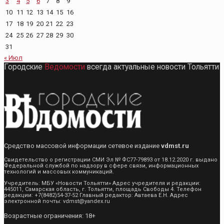
3
4
5
6
7
8
9
10
11
12
13
14
15
16
17
18
19
20
21
22
23
24
25
26
27
28
29
30
31
« Июл
Городские
Ведомости
всегда актуальные новости Тольятти
Средство массовой информации сетевое издание
vdmst.ru
Свидетельство о регистрации СМИ Эл № ФС77-79893 от 18.12.2020 г. выдано
Федеральной службой по надзору в сфере связи, информационных
технологий и массовых коммуникаций.
Учредитель: МБУ «Новости Тольятти» Адрес учредителя и редакции:
445011, Самарская область, г. Тольятти, площадь Свободы 4. Телефон
редакции: +7(8482)54-37-52 Главный редактор: Автаева Е.Н. Адрес
электронной почты: vdmst@yandex.ru
Возрастные ограничения: 18+