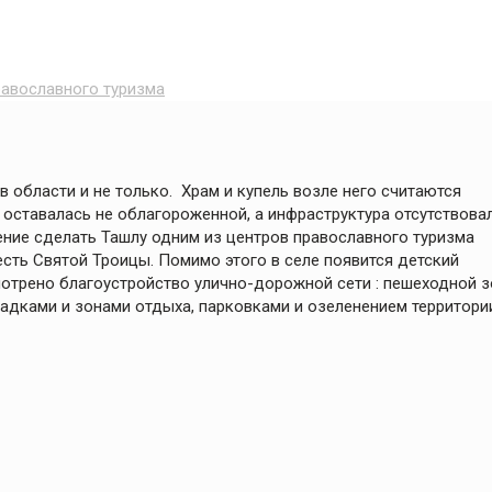
равославного туризма
 области и не только. Храм и купель возле него считаются
оставалась не облагороженной, а инфраструктура отсутствовал
ение сделать Ташлу одним из центров православного туризма
есть Святой Троицы. Помимо этого в селе появится детский
мотрено благоустройство улично-дорожной сети : пешеходной 
дками и зонами отдыха, парковками и озеленением территори