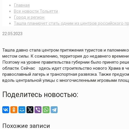
Главная
Все новости Тольятти
Город и регион
Ташла планирует стать одним из центров российского п
22.05.2023
Ташла давно стала центром притяжения туристов и паломников
местом силы. К сожалению, территория до недавнего времени 
Поэтому на уровне правительства губернии было принято реш
области. Сейчас здесь идет строительство нового Храма в ч
православный лагерь и транспортная развязка. Также предус
вдоль центральной улицы с многочисленными игровыми площа
Поделитесь новостью:
Похожие записи