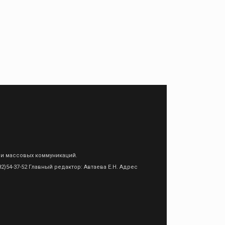
 и массовых коммуникаций.
)54-37-52 Главный редактор: Автаева Е.Н. Адрес