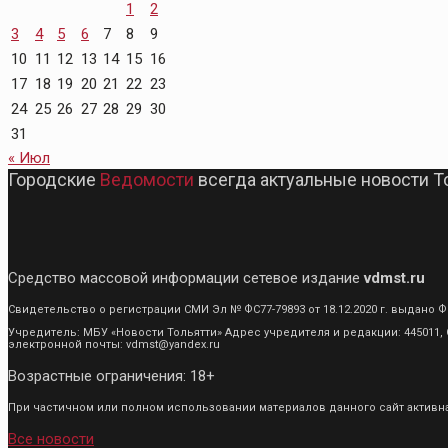
1
2
3
4
5
6
7
8
9
10
11
12
13
14
15
16
17
18
19
20
21
22
23
24
25
26
27
28
29
30
31
« Июл
Городские
Ведомости
всегда актуальные новости Т
Средство массовой информации сетевое издание
vdmst.ru
Свидетельство о регистрации СМИ Эл № ФС77-79893 от 18.12.2020 г. выдан
Учредитель: МБУ «Новости Тольятти» Адрес учредителя и редакции: 445011, С
электронной почты: vdmst@yandex.ru
Возрастные ограничения: 18+
При частичном или полном использовании материалов данного сайт активная
Все новости